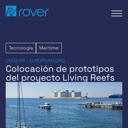
Pasar
al
contenido
Tecnología
Maritime
01/03/25 - EUROPE/MADRID
Colocación de prototipos
del proyecto Living Reefs