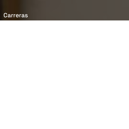
Carreras
Trabaja
con nostros
Forma parte de un equipo líder en el
desarrollo de infraestructuras,
internacional y comprometido con
el desarrollo profesional de sus
empleados. Únete a Rover y trabaja
en un entorno seguro, diverso e
inclusivo, donde el trabajo en
equipo, la comunicación y el espíritu
de mejora impulsan la consecución
de nuevos retos y el éxito colectivo.