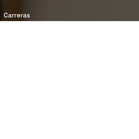
Carreras
Trabaja
con nostros
Forma parte de un equipo líder en el
desarrollo de infraestructuras,
internacional y comprometido con
el desarrollo profesional de sus
empleados. Únete a Rover y trabaja
en un entorno seguro, diverso e
inclusivo, donde el trabajo en
equipo, la comunicación y el espíritu
de mejora impulsan la consecución
de nuevos retos y el éxito colectivo.