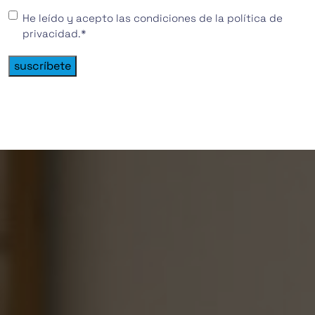
Consentimiento
*
He leído y acepto las condiciones de la política de
privacidad.
*