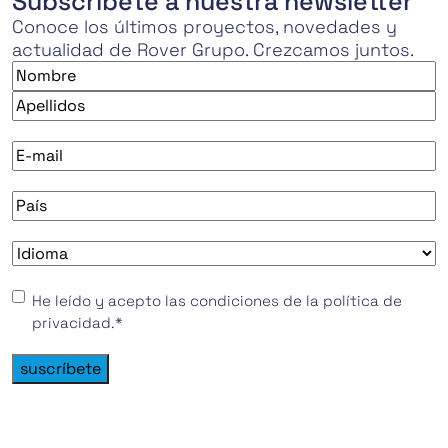
Subscríbete a nuestra newsletter
Conoce los últimos proyectos, novedades y
actualidad de Rover Grupo. Crezcamos juntos.
Nombre
*
Nombre
Apellidos
E-
mail
*
País
*
Idioma
*
Consentimiento
*
He leído y acepto las condiciones de la política de
privacidad.
*