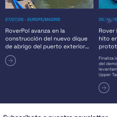
27/07/26 - EUROPE/MADRID
05/06/2
RoverPol avanza en la
Rover 
construcción del nuevo dique
hito e
de abrigo del puerto exterior
protot
del puerto de Gdynia
Finaliza 
del demos
levantam
Upper Ta