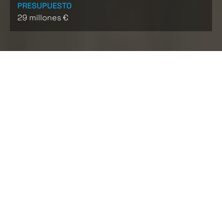
PRESUPUESTO
29 millones €
CARACTERÍSTICAS
Los principales trabajos realizados fueron:
1. La tranviarización y duplicación del mencionado
tramo de la línea.
2. La reurbanización de todo el entorno
contemplando, la eliminación de la barrera que
significaba el trenet en planta mediante el cambio
de localización de ambas plataformas disponiendo la
calzada junto a las edificaciones y el tranvía junto al
paseo marítimo.