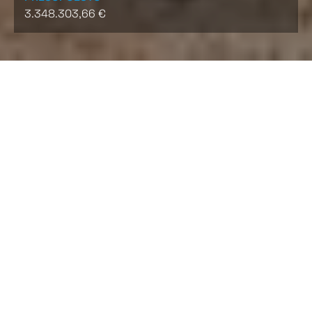
3.348.303,66 €
El objeto del presente proyecto es la
ejecución y
puesta en servicio
de las infraestructuras
necesarias
para la correcta
depuración
de todos los vertidos
del municipio
Valle de la Serena, Badajoz
.
Las características especiales del saneamiento de
éste, el cual dispone de
dos cuencas vertientes
, una
principal que recoge el 97 % de los vertidos y otra
secundaria que recoge el 3% restante, hace que
como solución a la depuración de sus aguas
residuales se haya
diseñado una E.D.A.R Principal y
otra E.D.A.R. Compacta para el vertido secundario
.
Las principales actividades son: