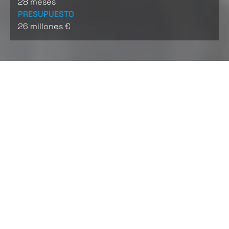
28 meses
PRESUPUESTO
26 millones €
CARACTERÍSTICAS
Construcción de una estación de metro en túnel
manteniendo el servicio ferroviario de la línea. Se
construye el recinto de la estación adosado al túnel
existente mediante muros pantalla, con una
geometría en planta de 250 m de longitud y 10 m de
anchura, y que aloja un andén central de 10 m de
anchura. Las obras incluyen la infraestructura, el
montaje de vía y catenaria afectada, la señalización
ferroviaria, acabados arquitectónicos de la estación
y las instalaciones de servicios (ventilación,