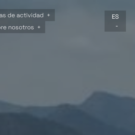
as de actividad
ES
re nosotros