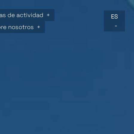
as de actividad
ES
re nosotros