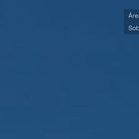
Áre
Sob