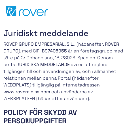
Skip
to
content
Juridiskt meddelande
ROVER GRUPO EMPRESARIAL, S.L.,
(hädanefter,
ROVER
GRUPO
), med CIF:
B97405955
är en företagsgrupp med
säte på C/ Ochandiano, 18, 28023, Spanien. Genom
detta
JURIDISKA MEDDELANDE
avses att reglera
tillgången till och användningen av, och i allmänhet
relationen mellan denna Portal (hädanefter
WEBBPLATS) tillgänglig på internetadressen
www.roveralcisa.com
och användarna av
WEBBPLATSEN (hädanefter användare).
POLICY FÖR SKYDD AV
PERSONUPPGIFTER