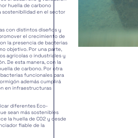
or huella de carbono
 sostenibilidad en el sector
as con distintos diseños y
promover el crecimiento de
con la presencia de bacterias
o objetivo. Por una parte,
 agrícolas o industriales y
n. De esta manera, con la
huella de carbono. Por otra
 bacterias funcionales para
ohormigón además cumplirá
ón en infraestructuras
icar diferentes Eco-
que sean más sostenibles
uce la huella de CO2 y desde
ciador fiable de la