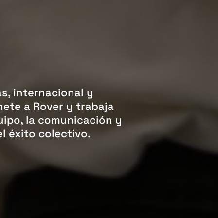
s, internacional y
ete a Rover y trabaja
uipo, la comunicación y
l éxito colectivo.