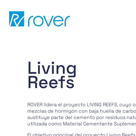
Pasar
al
contenido
Living
Reefs
ROVER lidera el proyecto LIVING REEFS, cuyo o
mezclas de hormigón con baja huella de carbon
sustituye parte del cemento por residuos nat
utilizada como Material Cementante Suplemen
El objetivo principal del proyecto Living Reefs 