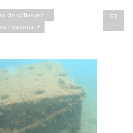
as de actividad
ES
re nosotros