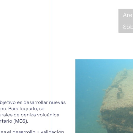
Áre
Sob
bjetivo es desarrollar nuevas
o. Para lograrlo, se
urales de ceniza volcánica
tario (MCS).
es el desarrollo y validación