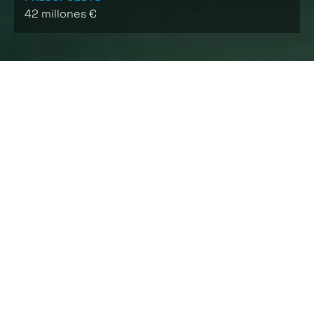
42 millones €
CARACTERÍSTICAS
Construcción del edificio singular de la Facultad de
Biomedicina del campus de la Universidad de
Valencia. El edificio está compuesto por una base
rectangular por debajo de rasante de donde
arrancan tres torres idénticas de cuatro alturas
cada una. La base consta de dos plantas de
aparcamiento, una planta con servicios técnicos
complementarios y una planta principal que
configura en su interior un recinto propio, una plaza
abierta, rodeada perimetralmente por diferentes
salas.
El proceso constructivo con el que ha sido