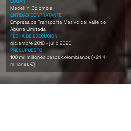
LUGAR
Medellín, Colombia
ENTIDAD CONTRATANTE
Empresa de Transporte Masivo del Valle de
Aburrá Limitada
FECHA DE EJECUCIÓN
diciembre 2018 - julio 2020
PRESUPUESTO
100 mil millones pesos colombianos (≈24,4
millones €)
CARACTERÍSTICAS
El proyecto consiste en la construcción de una
playa de 7 vías férreas y un total de 22 vías de las
cuales 6 son en asfalto, 6 en concreto y 10 en