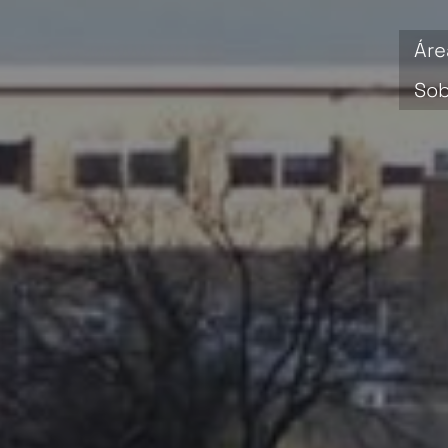
Áre
Sob