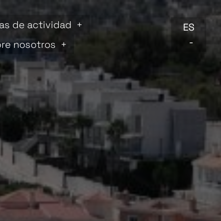
as de actividad
ES
re nosotros