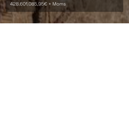
428.601.085,95€ + Moms
Tillfartskanalen är en av de tre stora etapperna i
genomförandet av Medelhavskorridoren genom
staden Valencia. I framtiden kommer den att
kompletteras av den nya centralstationen och
genomgångstunneln. Tillfartskanalen är därför ett
nyckelprojekt både för Medelhavskorridoren och för
Valencia samt dess mobilitet.
Det är för närvarande det mest ambitiösa projektet i
Valenciaregionen och syftar till en fullständig
omvandling av staden genom att eliminera den
fysiska barriär som järnvägsspåren och stationerna i
stadens centrum utgör.