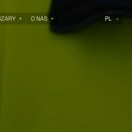
SZARY
O NAS
PL