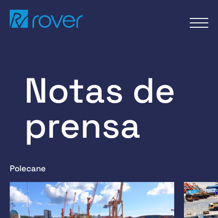
Przejdź
do
treści
Notas de
prensa
Polecane