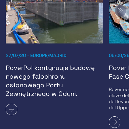
27/07/26 - EUROPE/MADRID
05/06/2
RoverPol kontynuuje budowę
Rover 
nowego falochronu
Fase C
osłonowego Portu
Rover co
Zewnętrznego w Gdyni.
clave de
del leva
del Uppe