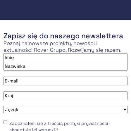
Zapisz się do naszego newslettera
Poznaj najnowsze projekty, nowości i
aktualności Rover Grupo. Rozwijamy się razem.
Imię
*
Imię
Nazwisko
E-
mail
*
País
*
Idioma
*
Consentimiento
*
Zapoznałem się z treścią polityki prywatności i
akceptuję jej warunki.
*