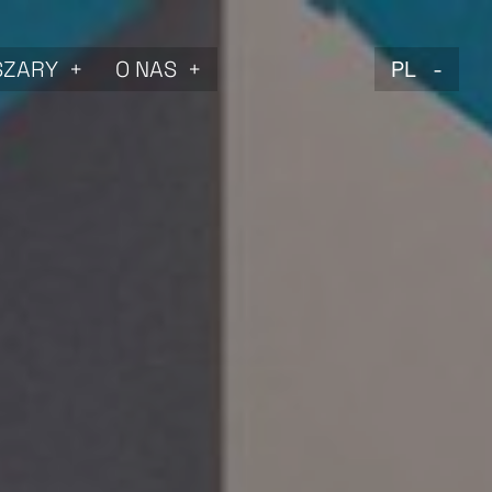
SZARY
O NAS
PL