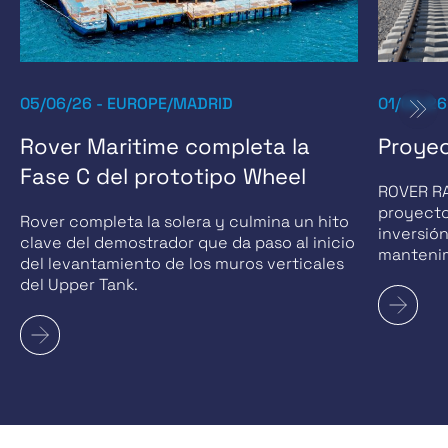
05/06/26 - EUROPE/MADRID
01/06/2
Rover Maritime completa la
Proye
Fase C del prototipo Wheel
ROVER RA
proyecto
Rover completa la solera y culmina un hito
inversión
clave del demostrador que da paso al inicio
mantenim
del levantamiento de los muros verticales
superestr
del Upper Tank.