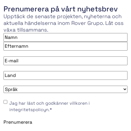
Prenumerera på vårt nyhetsbrev
Upptäck de senaste projekten, nyheterna och
aktuella händelserna inom Rover Grupo. Låt oss
växa tillsammans.
Namn
*
Förnamn
Efternamn
E-
mail
*
País
*
Idioma
*
Consentimiento
*
Jag har läst och godkänner villkoren i
integritetspolicyn.
*
Prenumerera